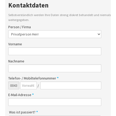
INFO
Kontaktdaten
IMPRESSUM
Selbstverständlich werden Ihre Daten streng diskret behandelt und niemals
AGB
weitergegeben.
Person / Firma
DATENSCHUTZ
HAFTUNGSAUSSCHLUSS
Vorname
WIDERRUFSBELEHRUNG
WIDERRUFSFORMULAR
Nachname
STANDORTE
Telefon- / Mobiltelefonnummer
*
/
E-Mail-Adresse
*
Was ist passiert?
*