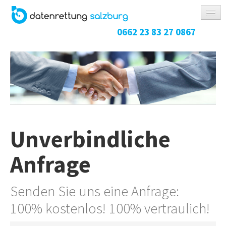
0662 23 83 27 0867
DATENRETTUNG
FESTPLATTEN / SSD
RAID-SYSTEM
NAS-SYSTEM
USB-STICK / SPEICHERKARTE
Unverbindliche
HANDY / TABLET
KOSTEN
Anfrage
ABLAUF
Senden Sie uns eine Anfrage:
RICHTIG VERPACKEN
100% kostenlos! 100% vertraulich!
REFERENZEN