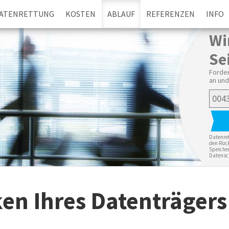
ATENRETTUNG
KOSTEN
ABLAUF
REFERENZEN
INFO
Wi
Se
Forder
an und
Datenret
den Rück
Speicher
Datensc
en Ihres Datenträgers