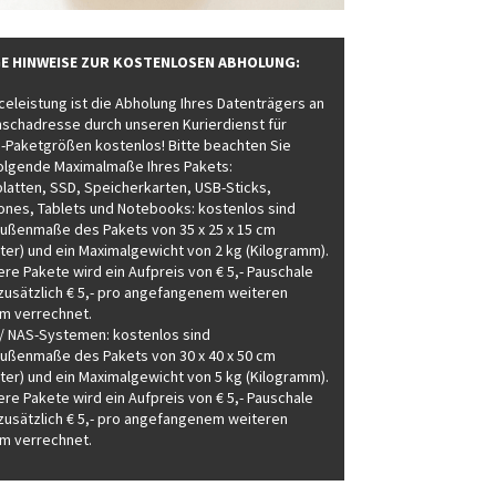
E HINWEISE ZUR KOSTENLOSEN ABHOLUNG:
celeistung ist die Abholung Ihres Datenträgers an
nschadresse durch unseren Kurierdienst für
-Paketgrößen kostenlos! Bitte beachten Sie
folgende Maximalmaße Ihres Pakets:
platten, SSD, Speicherkarten, USB-Sticks,
nes, Tablets und Notebooks: kostenlos sind
ußenmaße des Pakets von 35 x 25 x 15 cm
ter) und ein Maximalgewicht von 2 kg (Kilogramm).
ere Pakete wird ein Aufpreis von € 5,- Pauschale
 zusätzlich € 5,- pro angefangenem weiteren
m verrechnet.
-/ NAS-Systemen: kostenlos sind
ußenmaße des Pakets von 30 x 40 x 50 cm
ter) und ein Maximalgewicht von 5 kg (Kilogramm).
ere Pakete wird ein Aufpreis von € 5,- Pauschale
 zusätzlich € 5,- pro angefangenem weiteren
m verrechnet.