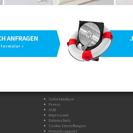
CH
ANFRAGEN
J
formular »
Sofortanalyse
Preise
AGB
Impressum
Datenschutz
Cookie Einstellungen
Remotesupport