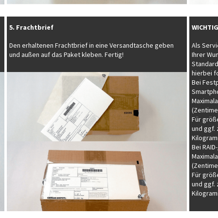
5. Frachtbrief
WICHTIG
Den erhaltenen Frachtbrief in eine Versandtasche geben
Als Servi
und außen auf das Paket kleben. Fertig!
Ihrer Wu
Standard
hierbei 
Bei Fest
Smartpho
Maximala
(Zentime
Für größ
und ggf.
Kilogram
Bei RAID
Maximala
(Zentime
Für größ
und ggf.
Kilogram